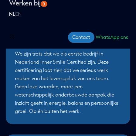
Social advertising
Werken bij
Microsoft Ads
Over Clever Campus
3
Onze missie & visie
Conversie Optimalisatie
mooie prijzen, maakt ons natuurlijk ontzettend trots!
VWO
Food For Thought event
Alle Advertising services
Onze aanpak
WordPress
Channable
Websites
A/B testen
Trainingen
NL
EN
Onze experts
Onze vacatures
WooCommerce
Meta Ads
Gratis webinars
Alle Insights services
Onze prijzenkast
Webinars terugkijken
Magento 2
Inner Smile Certified
Contact
WhatsApp ons
We zijn trots dat we als eerste bedrijf in
Nederland Inner Smile Certified zijn. Deze
certificering laat zien dat we serieus werk
maken van het levensgeluk van ons team.
Geen loze woorden, maar een
wetenschappelijk onderbouwde aanpak die
inzicht geeft in energie, balans en persoonlijke
groei. Op én buiten het werk.